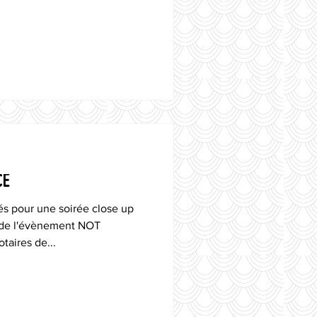
CE
tés pour une soirée close up
n de l'évènement NOT
taires de...