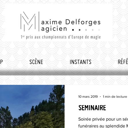
M
axime
Delforges
a
gicien
UP
SCÈNE
INSTANTS
RÉF
10 mars 2019
1 min de lecture
SEMINAIRE
Soirée privée pour un sé
funéraires au splendide