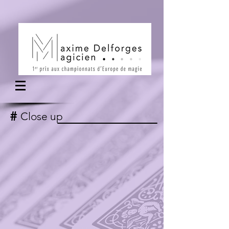
#
Close up